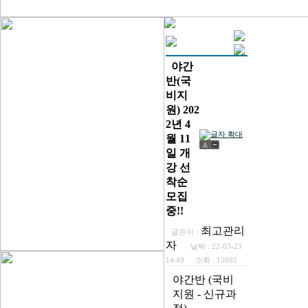
야간
반(국
비지
원) 202
2년 4
월 11
일 개
강 선
착순
모집
중!!
최고관리
글쓴이 :
자
날짜 :
22-03-23
14:49
조회 :
15092
야간반 (국비
지원 - 신규과