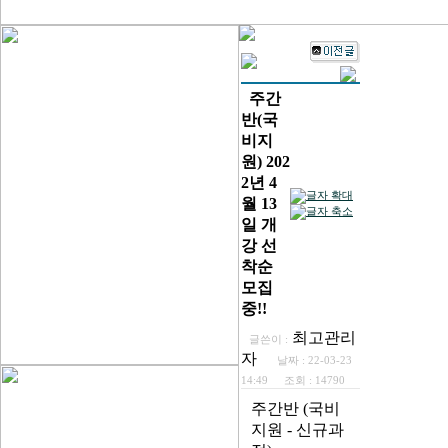
주간
반(국
비지
원) 202
2년 4
월 13
일 개
강 선
착순
모집
중!!
최고관리
글쓴이 :
자
날짜 :
22-03-23
14:49
조회 :
14790
주간반 (국비
지원 - 신규과