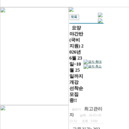
요양
야간반
(국비
지원) 2
026년
6월 23
일~10
월 25
일까지
개강
선착순
모집
중!!
최고관리
글쓴이 :
자
날짜 :
26-03-30
12:31
조회 :
3184