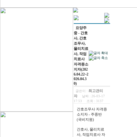
요양주
중 - 간호
사, 간호
조무사,
물리치료
사, 작업
치료사
자격증소
지자(202
6.04.22~2
026.04.3
0)
최고관리
글쓴이 :
자
날짜 :
26-03-17
17:53
조회 :
3137
간호조무사 자격증
소지자 - 주중반
(국비지원)
간호사, 물리치료
사, 작업치료사 자