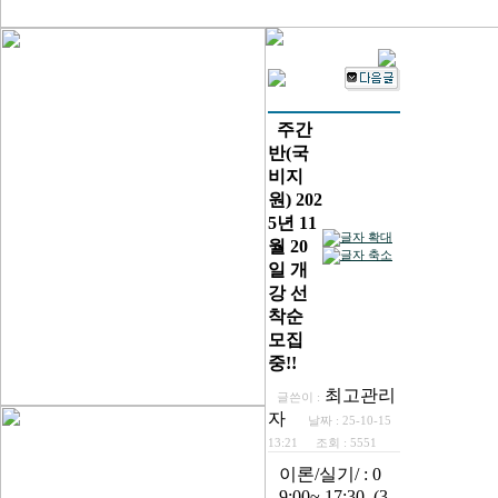
주간
반(국
비지
원) 202
5년 11
월 20
일 개
강 선
착순
모집
중!!
최고관리
글쓴이 :
자
날짜 :
25-10-15
13:21
조회 :
5551
이론/실기/ : 0
9:00~ 17:30 (3