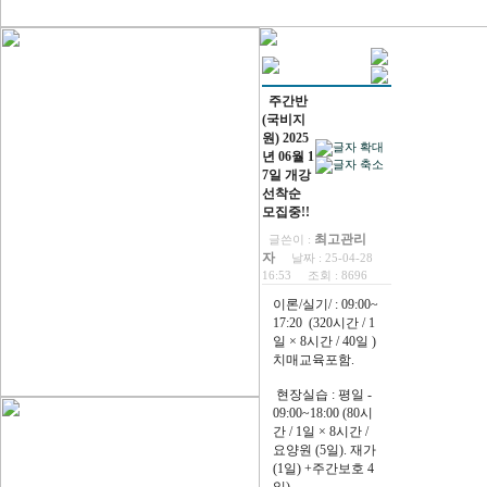
주간반
(국비지
원) 2025
년 06월 1
7일 개강
선착순
모집중!!
최고관리
글쓴이 :
자
날짜 :
25-04-28
16:53
조회 :
8696
이론/실기/ : 09:00~
17:20 (320시간 / 1
일 × 8시간 / 40일 )
치매교육포함.
현장실습 : 평일 -
09:00~18:00 (80시
간 / 1일 × 8시간 /
요양원 (5일). 재가
(1일) +주간보호 4