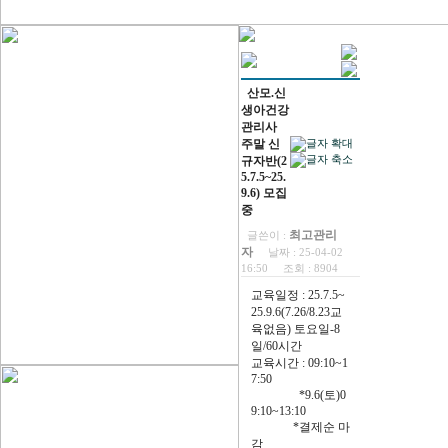
산모.신
생아건강
관리사
주말 신
규자반(2
5.7.5~25.
9.6) 모집
중
최고관리
글쓴이 :
자
날짜 :
25-04-02
16:50
조회 :
8904
교육일정 : 25.7.5~
25.9.6(7.26/8.23교
육없음) 토요일-8
일/60시간
교육시간 : 09:10~1
7:50
*9.6(토)0
9:10~13:10
*결제순 마
감