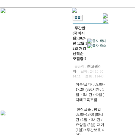
주간반
(국비지
원) 2024
년 12월 1
2일 개강
선착순
모집중!!
최고관리
글쓴이 :
자
날짜 :
24-10-30
14:11
조회 :
11443
이론/실기/ : 09:00~
17:20 (320시간 / 1
일 × 8시간 / 40일 )
치매교육포함.
현장실습 : 평일 -
09:00~18:00 (80시
간 / 1일 × 8시간 /
요양원 (5일). 재가
(1일) +주간보호 4