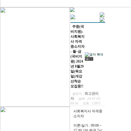
주중(국
비지원)-
사회복지
사 자격
증소지자
- 월~금
(국비지
원) 2024
년 8월29
일(목요
일)개강
선착순
모집중!!
최고관리
글쓴이 :
자
날짜 :
24-07-03
09:56
조회 :
12872
사회복지사 자격증
소지자
이론/실기 : 09:00 ~
17:30/ 1일 평균 7시