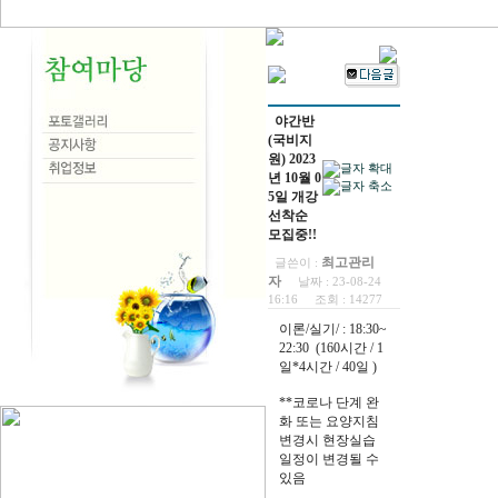
야간반
(국비지
원) 2023
년 10월 0
5일 개강
선착순
모집중!!
최고관리
글쓴이 :
자
날짜 :
23-08-24
16:16
조회 :
14277
이론/실기/ : 18:30~
22:30 (160시간 / 1
일*4시간 / 40일 )
**코로나 단계 완
화 또는 요양지침
변경시 현장실습
일정이 변경될 수
있음