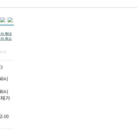
1-01
)
160시
(80시
. 재가
2-10