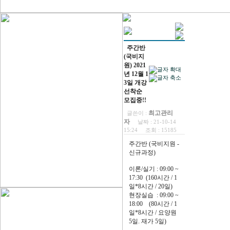
주간반
(국비지
원) 2021
년 12월 1
3일 개강
선착순
모집중!!
최고관리
글쓴이 :
자
날짜 :
21-10-14
15:24
조회 :
15185
주간반 (국비지원 -
신규과정)
이론/실기 : 09:00 ~
17:30 (160시간 / 1
일*8시간 / 20일)
현장실습 : 09:00 ~
18:00 (80시간 / 1
일*8시간 / 요양원
5일. 재가 5일)