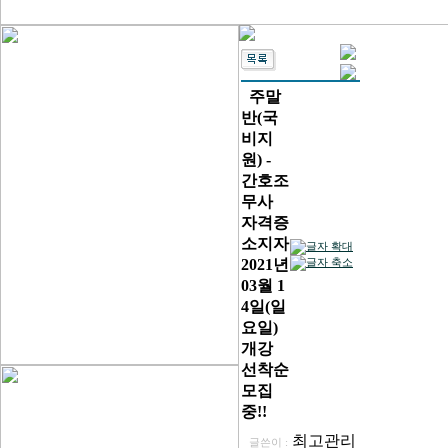
주말
반(국
비지
원) -
간호조
무사
자격증
소지자
2021년
03월 1
4일(일
요일)
개강
선착순
모집
중!!
최고관리
글쓴이 :