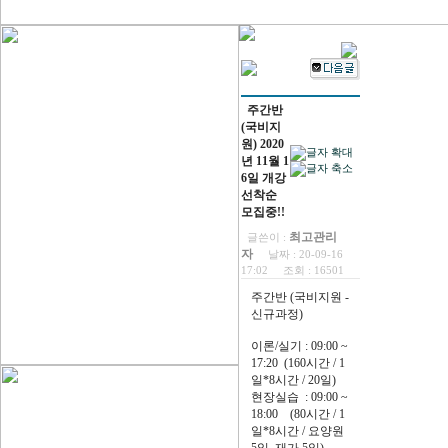
주간반
(국비지
원) 2020
년 11월 1
6일 개강
선착순
모집중!!
최고관리
글쓴이 :
자
날짜 :
20-09-16
17:02
조회 :
16501
주간반 (국비지원 -
신규과정)
이론/실기 : 09:00 ~
17:20 (160시간 / 1
일*8시간 / 20일)
현장실습 : 09:00 ~
18:00 (80시간 / 1
일*8시간 / 요양원