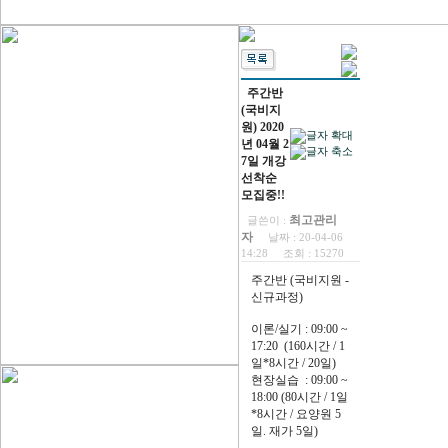
주간반
(국비지
원) 2020
년 04월 2
7일 개강
선착순
모집중!!
최고관리
글쓴이 :
자
날짜 :
20-04-06
14:28
조회 :
15270
주간반 (국비지원 -
신규과정)
이론/실기 : 09:00 ~
17:20 (160시간 / 1
일*8시간 / 20일)
현장실습 : 09:00 ~
18:00 (80시간 / 1일
*8시간 / 요양원 5
일. 재가 5일)