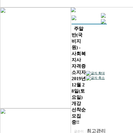
주말
반(국
비지
원) -
사회복
지사
자격증
소지자
2019년
12월 2
8일(토
요일)
개강
선착순
모집
중!!
최고관리
글쓴이 :