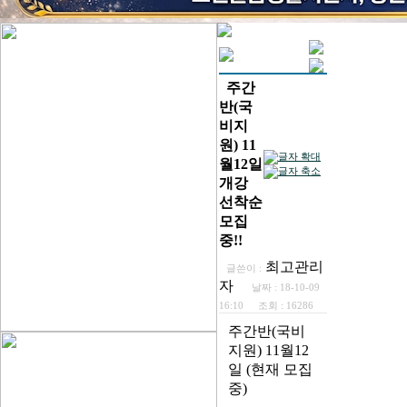
주간
반(국
비지
원) 11
월12일
개강
선착순
모집
중!!
최고관리
글쓴이 :
자
날짜 :
18-10-09
16:10
조회 :
16286
주간반(국비
지원) 11월12
일 (현재 모집
중)