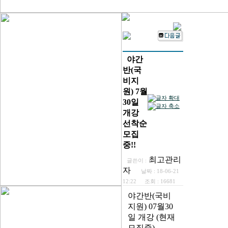
야간
반(국
비지
원) 7월
30일
개강
선착순
모집
중!!
최고관리
글쓴이 :
자
날짜 :
18-06-21
12:22
조회 :
16681
야간반(국비
지원) 07월30
일 개강 (현재
모집중)