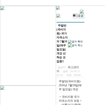
주말반
(국비지
원)-국가
자격소지
자 7월10
일(매주
일요일)
개강 선
착순 모
집중!!
최고관리
글쓴이 :
자
날짜 :
16-05-17
22:10
조회 :
16638
주말반(국비지원)
2016년 7월10일(매
주 일요일) 개강
= 국비지원 국가
자격소지자 과정 =
이론/실기 09:00