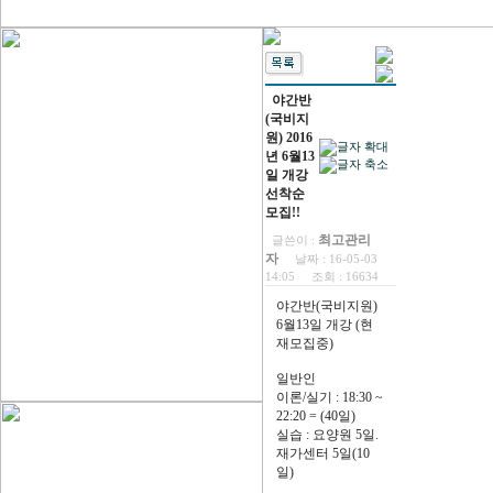
야간반
(국비지
원) 2016
년 6월13
일 개강
선착순
모집!!
최고관리
글쓴이 :
자
날짜 :
16-05-03
14:05
조회 :
16634
야간반(국비지원)
6월13일 개강 (현
재모집중)
일반인
이론/실기 : 18:30 ~
22:20 = (40일)
실습 : 요양원 5일.
재가센터 5일(10
일)