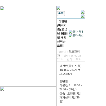
야간반
(국비지
원) 2016
년 4월18
일 개강
선착순
모집!!
최고관리
글쓴이 :
자
날짜 :
16-02-25
22:14
조회 :
17034
야간반(국비지원)
4월18일 개강 (현
재모집중)
일반인
이론/실기 : 18:30 ~
22:20 = (40일)
실습 : 요양원 5일.
재가센터 5일(10
일)