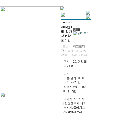
주간반
2016년 1
월4일 개
강 선착
순 모집!!
최고관리
글쓴이 :
자
날짜 :
15-12-03
09:49
조회 :
16492
주간반 2016년1월4
일 개강
일반인
이론/실기 : 09:00 ~
17:20 = (20일)
실습 : 09:00 ~ 18:0
0 = (10일)
국가자격소지자
[간호조무사/사회
복지사/물리치료
사/작업치료사]