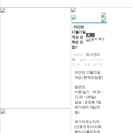
야간반
12월21일
개강 선
착순 모
집!!
최고관리
글쓴이 :
자
날짜 :
15-10-22
10:34
조회 :
16743
야간반 12월21일
개강 (현재모집중)
일반인
이론/실기 : 18:30 ~
22:20 = (40일)
실습 : 요양원 5일.
재가센터 5일(10
일)
국가자격소지자
[간호조무사/사회
복지사/물리치료