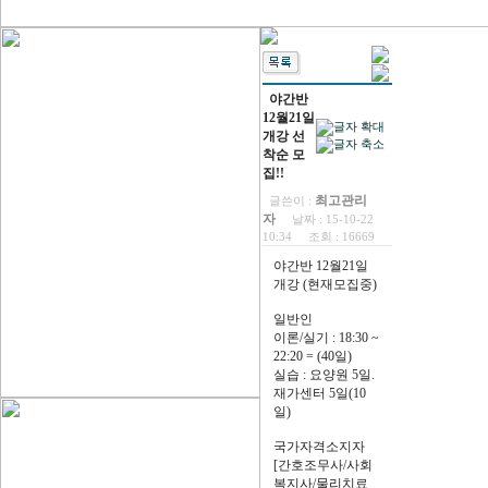
야간반
12월21일
개강 선
착순 모
집!!
최고관리
글쓴이 :
자
날짜 :
15-10-22
10:34
조회 :
16669
야간반 12월21일
개강 (현재모집중)
일반인
이론/실기 : 18:30 ~
22:20 = (40일)
실습 : 요양원 5일.
재가센터 5일(10
일)
국가자격소지자
[간호조무사/사회
복지사/물리치료