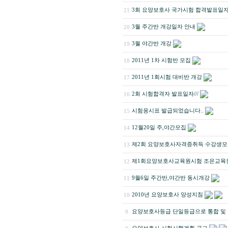
3회 요양보호사 국가시험 합격발표일자
21
3월 주간반 개강일자 안내
20
3월 야간반 개강
19
2011년 1차 시험반 모집
18
2011년 1회시험 대비반 개강
17
2회 시험합격자 발표일자///
16
시험응시표 발급되었습니다..
15
12월20일 주,야간모집
14
제2회 요양보호사자격증취득 수강생
13
제1회요양보호사교육원시험 조은교육
12
9월6일 주간반,야간반 동시개강
11
2010년 요양보호사 양성지침
10
요양보호사등급 단일등급으로 통합 및 
9