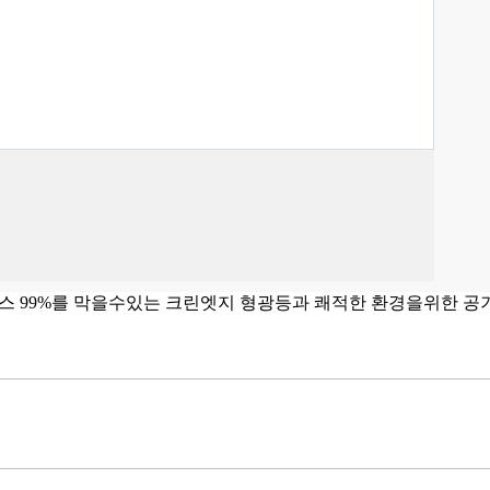
스 99%를 막을수있는 크린엣지 형광등과 쾌적한 환경을위한 공