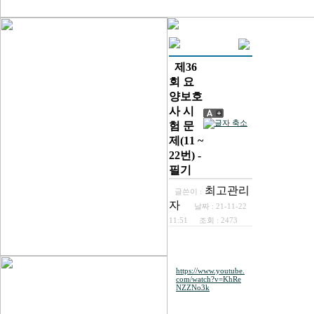
제36
회 요
양보호
사 시
험 문
제(11 ~
22번) -
필기
최고관리
글쓴이 :
자
날짜 :
21-11-22
11:51
조회 :
2473
https://www.youtube.
com/watch?v=KhRe
NZZNo3k