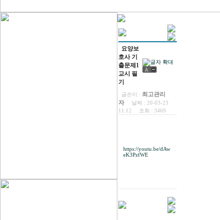
요양보
호사 기
출문제1
교시 필
기
최고관리
글쓴이 :
자
날짜 :
20-03-23
11:12
조회 :
3469
https://youtu.be/dAw
eK3PzfWE