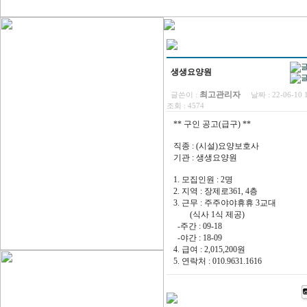
생생요양원
최고관리자
글쓴이 :
날짜 :
22-06-10
조회 :
4574
** 구인 공고(급구) **
직종 : (시설)요양보호사
기관 : 생생요양원
1. 모집인원 : 2명
2. 지역 : 장제로361, 4층
3. 근무 : 주주야야휴휴 3교대
(식사 1식 제공)
-주간 : 09-18
-야간 : 18-09
4. 급여 : 2,015,200원
5. 연락처 : 010.9631.1616