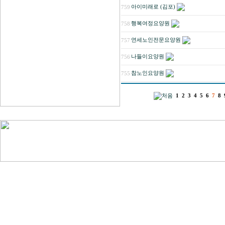
아이미래로 (김포)
759
행복여정요양원
758
연세노인전문요양원
757
나들이요양원
756
참노인요양원
755
1
2
3
4
5
6
7
8