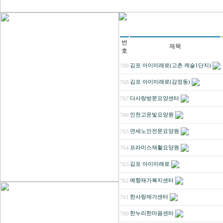
번
제목
호
김포 아이미래로(고촌 캐슬1단지)
769
김포 아이미래로(감정동)
768
다사랑방문요양센터
767
인천고운빛요양원
766
연세노인전문요양원
765
프라미스재활요양원
764
김포 아이미래로
763
예향재가복지센터
762
한사랑재가센터
761
한누리한마음센터
760